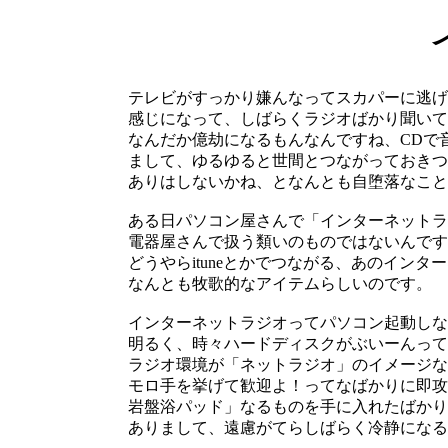
テレビがすっかり嫌んなってスカパーに逃げ
感じになって、しばらくラジオばかり聞いて
なんだか億劫になるもんなんですね、CDで
まして、ゆるゆると世間とつながっておきつ
ありはしないかね、となんとも自堕落なこと
ある日パソコン屋さんで「インターネットラ
電器屋さんで扱う類いのものではないんです
どうやらituneとかでつながる、あのイン
なんとも牧歌的なアイテムらしいのです。
インターネットラジオってパソコン起動しな
明るく、時々ハードディスクがぶいーんって
ラジオ環境が「ネットラジオ」のイメージな
モロ手を挙げて歓迎よ！ってなばかりに即攻
岩盤浴パッド」なるものを手に入れたばかり
ありまして、遠慮がてらしばらく冷静になる