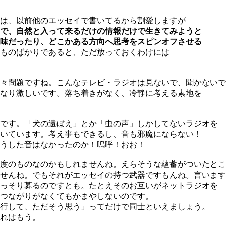
は、以前他のエッセイで書いてるから割愛しますが
で、自然と入って来るだけの情報だけで生きてみようと
味だったり、どこかある方向へ思考をスピンオフさせる
ものばかりであると、ただ放っておくわけには
々問題ですね。こんなテレビ・ラジオは見ないで、聞かないで
なり激しいです。落ち着きがなく、冷静に考える素地を
です。「犬の遠ぼえ」とか「虫の声」しかしてないラジオを
いています。考え事もできるし、音も邪魔にならない！
うした音はなかったのか！嗚呼！おお！
度のものなのかもしれませんね。えらそうな蘊蓄がついたとこ
せんね。でもそれがエッセイの持つ武器ですもんね。言います
っそり募るのですとも。たとえそのお互いがネットラジオを
つながりがなくてもかまやしないのです。
行して、ただそう思う」ってだけで同士といえましょう。
れはもう。