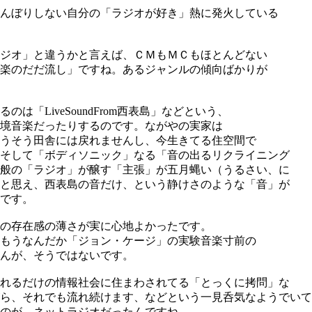
んぼりしない自分の「ラジオが好き」熱に発火している
ジオ」と違うかと言えば、ＣＭもＭＣもほとんどない
楽のだだ流し」ですね。あるジャンルの傾向ばかりが
「LiveSoundFrom西表島」などという、
境音楽だったりするのです。ながやの実家は
うそう田舎には戻れませんし、今生きてる住空間で
そして「ボディソニック」なる「音の出るリクライニング
般の「ラジオ」が醸す「主張」が五月蝿い（うるさい、に
と思え、西表島の音だけ、という静けさのような「音」が
です。
の存在感の薄さが実に心地よかったです。
もうなんだか「ジョン・ケージ」の実験音楽寸前の
んが、そうではないです。
れるだけの情報社会に住まわされてる「とっくに拷問」な
ら、それでも流れ続けます、などという一見呑気なようでいて
のが、ネットラジオだったんですね。