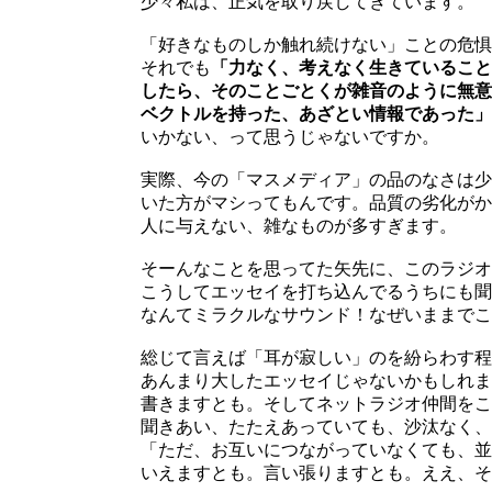
少々私は、正気を取り戻してきています。
「好きなものしか触れ続けない」ことの危惧
それでも
「力なく、考えなく生きていること
したら、そのことごとくが雑音のように無意
ベクトルを持った、あざとい情報であった」
いかない、って思うじゃないですか。
実際、今の「マスメディア」の品のなさは少
いた方がマシってもんです。品質の劣化がか
人に与えない、雑なものが多すぎます。
そーんなことを思ってた矢先に、このラジオ
こうしてエッセイを打ち込んでるうちにも聞
なんてミラクルなサウンド！なぜいままでこ
総じて言えば「耳が寂しい」のを紛らわす程
あんまり大したエッセイじゃないかもしれま
書きますとも。そしてネットラジオ仲間をこ
聞きあい、たたえあっていても、沙汰なく、
「ただ、お互いにつながっていなくても、並
いえますとも。言い張りますとも。ええ、そ