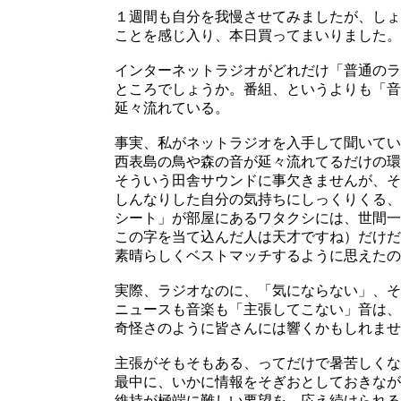
１週間も自分を我慢させてみましたが、しょ
ことを感じ入り、本日買ってまいりました。
インターネットラジオがどれだけ「普通のラ
ところでしょうか。番組、というよりも「音
延々流れている。
事実、私がネットラジオを入手して聞いているのは
西表島の鳥や森の音が延々流れてるだけの環
そういう田舎サウンドに事欠きませんが、そ
しんなりした自分の気持ちにしっくりくる、
シート」が部屋にあるワタクシには、世間一
この字を当て込んだ人は天才ですね）だけだ
素晴らしくベストマッチするように思えたの
実際、ラジオなのに、「気にならない」、そ
ニュースも音楽も「主張してこない」音は、
奇怪さのように皆さんには響くかもしれませ
主張がそもそもある、ってだけで暑苦しくな
最中に、いかに情報をそぎおとしておきなが
維持が極端に難しい要望を、応え続けられる