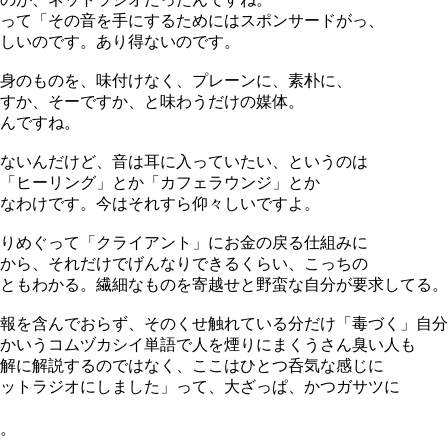
って「その音を手にするためにはスポンサードがっ、
しいのです。あり得ないのです。
身のものを、味付けなく、プレーンに、素朴に、
すか、そーですか、と味わうだけの媒体。
んですね。
ないんだけど、音は耳に入っていたい、というのは
「ヒーリング」とか「カフェラウンジ」とか
なわけです。今はそれすら仰々しいですよ。
りめぐって「クライアント」にお金の戻る仕組みに
から、それだけでげんなりできるくらい、こっちの
ともわかる。繊細なものを寄越せと野蛮な自分が要求してる。
報を含んでおらず、そのくせ触れている分だけ「毒づく」自分
かいうコムヅカシイ単語で人を煙りにまくうさん臭い人も
解に解説するのではなく、ここはひとつ呑気な感じに
ットラジオにしました」って、大ざっぱ、かつガサツに
。