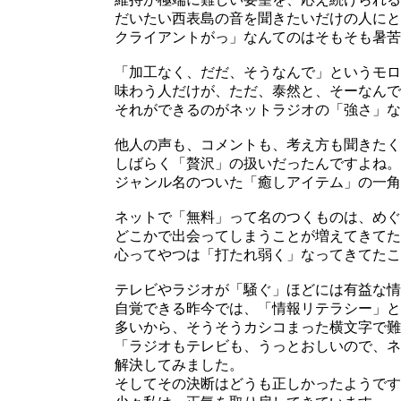
だいたい西表島の音を聞きたいだけの人にと
クライアントがっ」なんてのはそもそも暑苦
「加工なく、だだ、そうなんで」というモロ
味わう人だけが、ただ、泰然と、そーなんで
それができるのがネットラジオの「強さ」な
他人の声も、コメントも、考え方も聞きたく
しばらく「贅沢」の扱いだったんですよね。
ジャンル名のついた「癒しアイテム」の一角
ネットで「無料」って名のつくものは、めぐ
どこかで出会ってしまうことが増えてきてた
心ってやつは「打たれ弱く」なってきてたこ
テレビやラジオが「騒ぐ」ほどには有益な情
自覚できる昨今では、「情報リテラシー」と
多いから、そうそうカシコまった横文字で難
「ラジオもテレビも、うっとおしいので、ネ
解決してみました。
そしてその決断はどうも正しかったようです